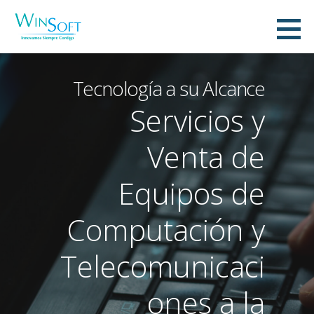
Saltar
al
WinSoft IT, C.A.
contenido
INNOVAMOS SIEMPRE CONTIGO
Tecnología a su Alcance
Servicios y
Venta de
Equipos de
Computación y
Telecomunicaci
ones a la