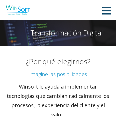
Saltar
al
WinSoft IT, C.A.
contenido
INNOVAMOS SIEMPRE CONTIGO
Transformación Digital
¿Por qué elegirnos?
Imagine las posibilidades
Winsoft le ayuda a implementar
tecnologías que cambian radicalmente los
procesos, la experiencia del cliente y el
valor.