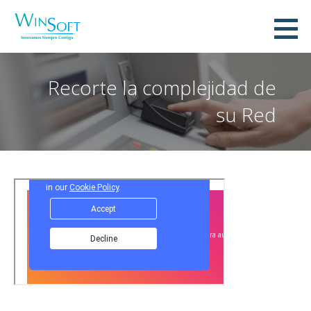
Saltar
al
WinSoft IT, C.A.
contenido
INNOVAMOS SIEMPRE CONTIGO
Recorte la complejidad de
su Red